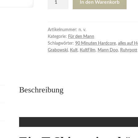
In den Warenkorb
Shirt
240
dat
is
Artikelnummer:
n. v.
Kategorie:
Für den Mann
meine
Schlagwörter:
90 Minuten Hardcore
,
alles auf H
Freiheit
Grabowski
,
Kult
,
KultFilm
,
Mann Doo
,
Ruhrpott
Menge
Beschreibung