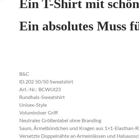
Ein T-Shirt mit schö
Ein absolutes Muss f
B&C
ID.202 50/50 Sweatshirt
Art.-Nr.: BCWUI23
Rundhals-Sweatshirt
Unisex-Style
Voluminöser Griff
Neutrales Größenlabel ohne Branding
Saum, Ärmelbündchen und Kragen aus 1×1-Elasthan-Ri
Versetzte Doppelnähte an Armeinlässen und Halsaussc