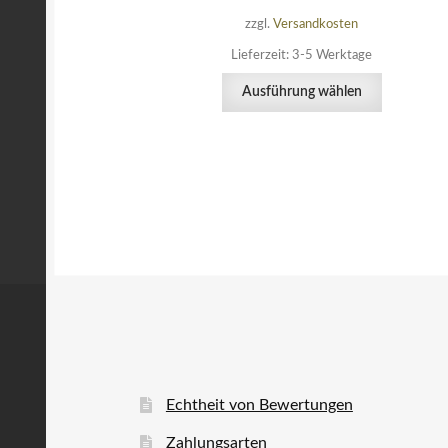
zzgl.
Versandkosten
Lieferzeit:
3-5 Werktage
Dieses
Ausführung wählen
Produkt
weist
mehrere
Varianten
auf.
Die
Optionen
können
auf
der
Produktsei
gewählt
werden
Echtheit von Bewertungen
Zahlungsarten