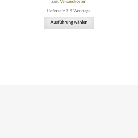
zzgl.
Versandkosten
Lieferzeit:
3-5 Werktage
Dieses
Ausführung wählen
Produkt
weist
mehrere
Varianten
auf.
Die
Optionen
können
auf
der
Produktseite
te
gewählt
werden