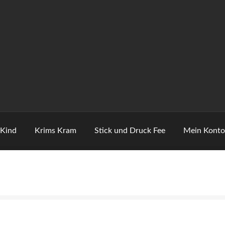
 Kind
Krims Kram
Stick und Druck Fee
Mein Kont
tzerklärung
Echtheit von Bewertungen
Impressum
Kasse
Konta
 eigene Motive . Dann Schau Hier
Stick und Druck Fee
Versanda
ten