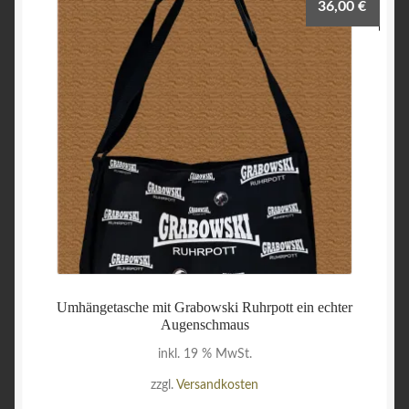
36,00
€
Die
Optionen
können
auf
der
Produktseite
gewählt
werden
Umhängetasche mit Grabowski Ruhrpott ein echter
Augenschmaus
inkl. 19 % MwSt.
zzgl.
Versandkosten