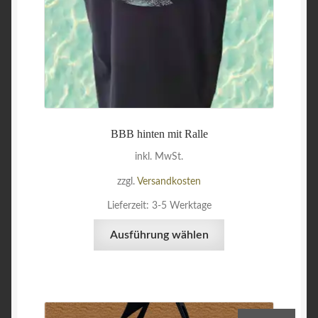
gewählt
werden
BBB hinten mit Ralle
inkl. MwSt.
zzgl.
Versandkosten
Lieferzeit:
3-5 Werktage
Dieses
Ausführung wählen
Produkt
weist
mehrere
Varianten
auf.