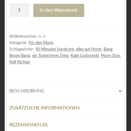
HRM
In den Warenkorb
Men
́s
Hooded
Jacket
Artikelnummer:
n. v.
Kategorie:
Für den Mann
Menge
Schlagwörter:
90 Minuten Hardcore
,
alles auf Horst
,
Bang
Boom Bang
,
ein Todsicheres Ding
,
Kalle Grabowski
,
Mann Doo
,
Ralf Richter
BESCHREIBUNG
ZUSÄTZLICHE INFORMATIONEN
REZENSIONEN (0)