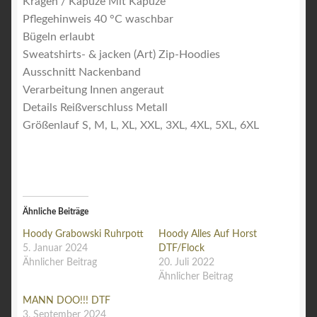
Kragen / Kapuze
Mit Kapuze
Pflegehinweis
40 °C waschbar
Bügeln erlaubt
Sweatshirts- & jacken (Art)
Zip-Hoodies
Ausschnitt
Nackenband
Verarbeitung
Innen angeraut
Details
Reißverschluss Metall
Größenlauf
S, M, L, XL, XXL, 3XL, 4XL, 5XL, 6XL
Ähnliche Beiträge
Hoody Grabowski Ruhrpott
Hoody Alles Auf Horst
5. Januar 2024
DTF/Flock
Ähnlicher Beitrag
20. Juli 2022
Ähnlicher Beitrag
MANN DOO!!! DTF
3. September 2024