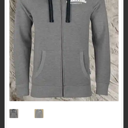
Impressum
Kasse
Kontakt
Mein Konto
Sample Page
Shop
Sie möchten eigene Motive . Dann Schau Hier
Stick und Druck Fee
Versandarten