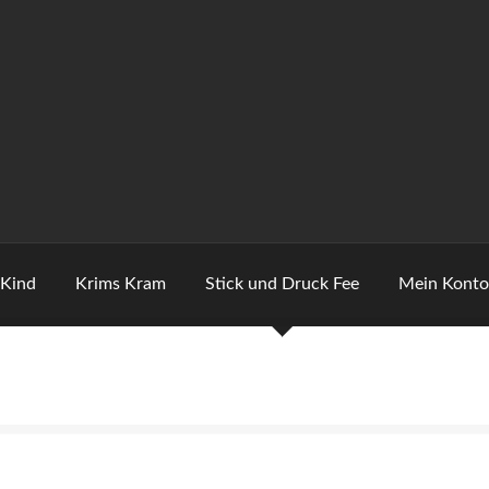
 Kind
Krims Kram
Stick und Druck Fee
Mein Kont
tzerklärung
Echtheit von Bewertungen
Impressum
Kasse
Konta
 eigene Motive . Dann Schau Hier
Stick und Druck Fee
Versanda
ten