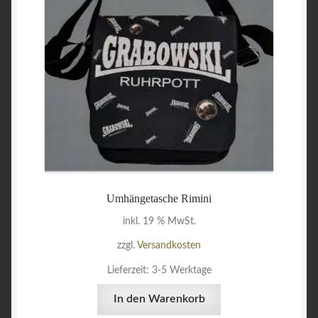
können
auf
der
Produktseite
gewählt
werden
Umhängetasche Rimini
inkl. 19 % MwSt.
zzgl.
Versandkosten
Lieferzeit:
3-5 Werktage
In den Warenkorb