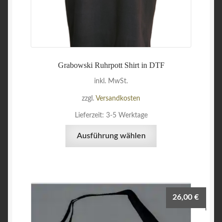
Grabowski Ruhrpott Shirt in DTF
inkl. MwSt.
zzgl.
Versandkosten
Lieferzeit:
3-5 Werktage
Dieses
Ausführung wählen
Produkt
weist
mehrere
Varianten
auf.
26,00
€
Die
Optionen