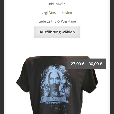
inkl. MwSt.
zzgl.
Versandkosten
Lieferzeit:
3-5 Werktage
Dieses
Ausführung wählen
Produkt
weist
mehrere
Varianten
auf.
27,00
€
–
30,00
€
Die
Optionen
können
auf
der
Produktseite
gewählt
werden