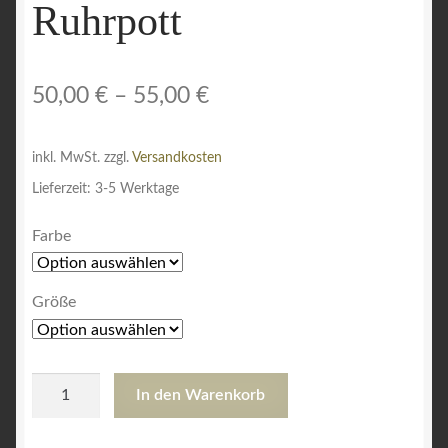
Ruhrpott
Warenkorb
Widerrufsbelehrung
50,00
€
–
55,00
€
Zahlungsarten
inkl. MwSt.
zzgl.
Versandkosten
Lieferzeit:
3-5 Werktage
Farbe
Größe
Hoody
In den Warenkorb
Grabowski
Ruhrpott