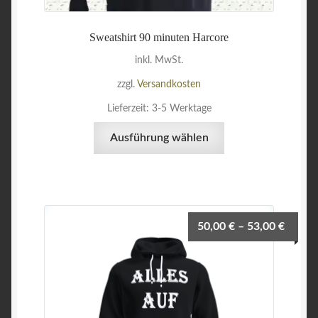
Warenkorb
Sweatshirt 90 minuten Harcore
Widerrufsbelehrung
inkl. MwSt.
zzgl.
Versandkosten
Zahlungsarten
Lieferzeit:
3-5 Werktage
Dieses
Ausführung wählen
Produkt
weist
mehrere
Varianten
auf.
50,00
€
–
53,00
€
Die
Optionen
können
auf
der