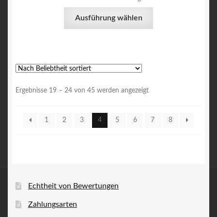
Dieses
Ausführung wählen
Produkt
weist
mehrere
Varianten
auf.
Die
Nach
Ergebnisse 19 – 24 von 45 werden angezeigt
Optionen
Beliebtheit
können
sortiert
1
2
3
4
5
6
7
8
auf
der
Produktseite
gewählt
werden
Echtheit von Bewertungen
Zahlungsarten