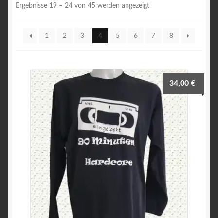
Impressum
Nach
Ergebnisse 19 – 24 von 45 werden angezeigt
Beliebtheit
Kasse
sortiert
1
2
3
4
5
6
7
8
Kontakt
Mein Konto
34,00
€
Sample Page
Shop
Sie möchten eigene Motive . Dann Schau Hier
Stick und Druck Fee
Versandarten