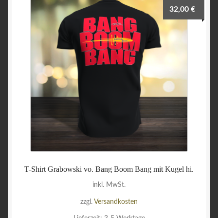
auf.
32,00
€
Die
Optionen
können
auf
der
Produktseite
gewählt
werden
T-Shirt Grabowski vo. Bang Boom Bang mit Kugel hi.
inkl. MwSt.
zzgl.
Versandkosten