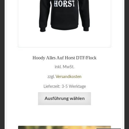
Produktseite
gewählt
werden
Hoody Alles Auf Horst DTF/Flock
inkl. MwSt.
zzgl.
Versandkosten
Lieferzeit:
3-5 Werktage
Dieses
Ausführung wählen
Produkt
weist
mehrere
Varianten